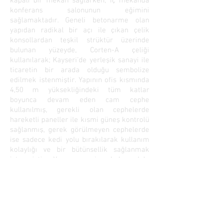
kapalı bir mekan sağlarken, iç mekanda
konferans salonunun eğimini
sağlamaktadır. Geneli betonarme olan
yapıdan radikal bir açı ile çıkan çelik
konsollardan teşkil strüktür üzerinde
bulunan yüzeyde, Corten-A çeliği
kullanılarak; Kayseri’de yerleşik sanayi ile
ticaretin bir arada olduğu sembolize
edilmek istenmiştir. Yapının ofis kısmında
4,50 m yüksekliğindeki tüm katlar
boyunca devam eden cam cephe
kullanılmış, gerekli olan cephelerde
hareketli paneller ile kısmi güneş kontrolü
sağlanmış, gerek görülmeyen cephelerde
ise sadece kedi yolu bırakılarak kullanım
kolaylığı ve bir bütünsellik sağlanmak
istenmiştir. Yapının geriye kalan dolu
yüzeylerinde brüt beton görünümlü fiber
katkılı beton paneller kullanılmıştır.
< Projeler