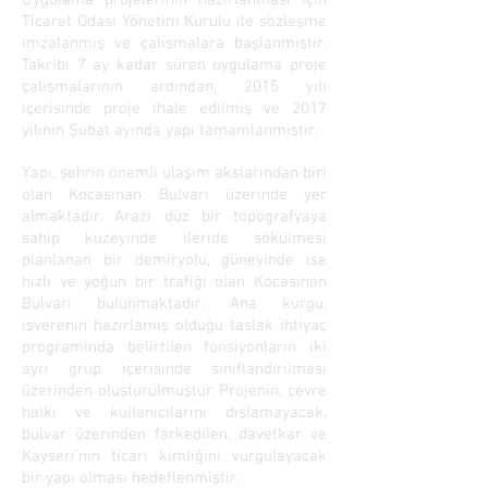
Uygulama projelerinin hazırlanması için
Ticaret Odası Yönetim Kurulu ile sözleşme
imzalanmış ve çalışmalara başlanmıştır.
Takribi 7 ay kadar süren uygulama proje
çalışmalarının ardından, 2015 yılı
içerisinde proje ihale edilmiş ve 2017
yılının Şubat ayında yapı tamamlanmıştır.
Yapı, şehrin önemli ulaşım akslarından biri
olan Kocasinan Bulvarı üzerinde yer
almaktadır. Arazi düz bir topografyaya
sahip kuzeyinde ileride sökülmesi
planlanan bir demiryolu, güneyinde ise
hızlı ve yoğun bir trafiği olan Kocasinan
Bulvarı bulunmaktadır. Ana kurgu,
işverenin hazırlamış olduğu taslak ihtiyaç
programında belirtilen fonsiyonların iki
ayrı grup içerisinde sınıflandırılması
üzerinden oluşturulmuştur. Projenin, çevre
halkı ve kullanıcılarını dışlamayacak,
bulvar üzerinden farkedilen, davetkar ve
Kayseri’nin ticari kimliğini vurgulayacak
bir yapı olması hedeflenmiştir.