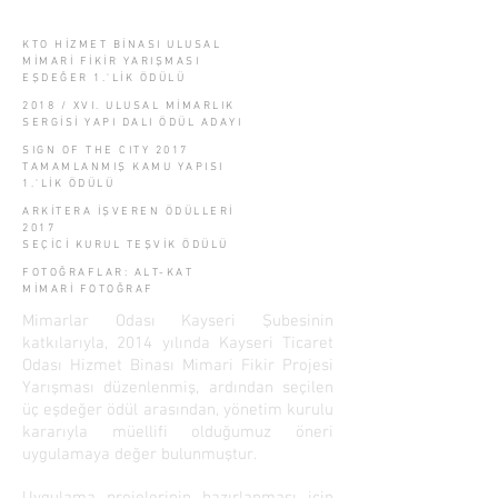
KTO HİZMET BİNASI ULUSAL
MİMARİ FİKİR YARIŞMASI
EŞDEĞER 1.'LİK ÖDÜLÜ
2018 / XVI. ULUSAL MİMARLIK
SERGİSİ YAPI DALI ÖDÜL ADAYI
SIGN OF THE CITY 2017
TAMAMLANMIŞ KAMU YAPISI
1.'LİK ÖDÜLÜ
ARKİTERA İŞVEREN ÖDÜLLERİ
2017
SEÇİCİ KURUL TEŞVİK ÖDÜLÜ
FOTOĞRAFLAR: ALT-KAT
MİMARİ FOTOĞRAF
Mimarlar Odası Kayseri Şubesinin
katkılarıyla, 2014 yılında Kayseri Ticaret
Odası Hizmet Binası Mimari Fikir Projesi
Yarışması düzenlenmiş, ardından seçilen
üç eşdeğer ödül arasından, yönetim kurulu
kararıyla müellifi olduğumuz öneri
uygulamaya değer bulunmuştur.