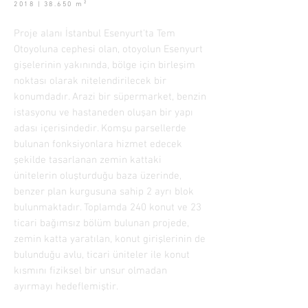
2018 | 38.650 m²
Proje alanı İstanbul Esenyurt'ta Tem
Otoyoluna cephesi olan, otoyolun Esenyurt
gişelerinin yakınında, bölge için birleşim
noktası olarak nitelendirilecek bir
konumdadır. Arazi bir süpermarket, benzin
istasyonu ve hastaneden oluşan bir yapı
adası içerisindedir. Komşu parsellerde
bulunan fonksiyonlara hizmet edecek
şekilde tasarlanan zemin kattaki
ünitelerin oluşturduğu baza üzerinde,
benzer plan kurgusuna sahip 2 ayrı blok
bulunmaktadır. Toplamda 240 konut ve 23
ticari bağımsız bölüm bulunan projede,
zemin katta yaratılan, konut girişlerinin de
bulunduğu avlu, ticari üniteler ile konut
kısmını fiziksel bir unsur olmadan
ayırmayı hedeflemiştir.