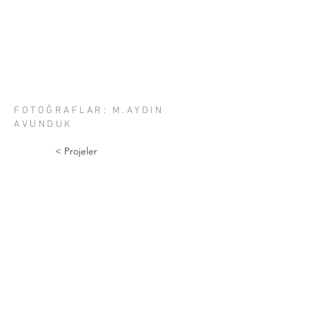
FOTOĞRAFLAR: M.AYDIN
AVUNDUK
< Projeler
Numunebağ Cad. 70 | 39
Bayrampaşa | İstanbul
info@a2tasarim.com
+90 532 301 44 45
© 2024 a2tasarim