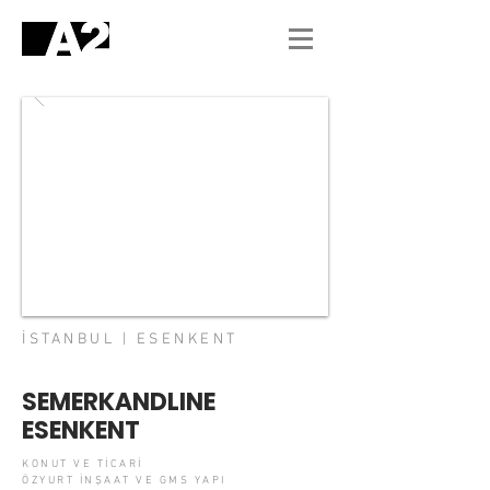
İSTANBUL | ESENKENT
SEMERKANDLINE
ESENKENT
KONUT VE TİCARİ
ÖZYURT İNŞAAT VE GMS YAPI